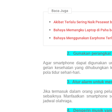
Baca Juga
Akibat Terlalu Sering Naik Pesawat 
Bahaya Memangku Laptop di Paha ba
Bahaya Menggunakan Earphone Terl
2.
Gunakan perangkat
Agar smartphone dapat digunakan unt
gelan kesehatan yang dihubungkan 
pola tidur sehari-hari.
3.
Atur alarm
untuk men
Jika termasuk dalam orang yang pel
sebaiknya Manfaatkan smartphone s
jadwal olahraga.
4.
Dengerin musik yan