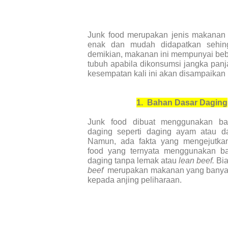
Junk food merupakan jenis makanan 
enak dan mudah didapatkan sehing
demikian, makanan ini mempunyai be
tubuh apabila dikonsumsi jangka panj
kesempatan kali ini akan disampaikan 
1.
Bahan Dasar Daging
Junk food dibuat menggunakan ba
daging seperti daging ayam atau da
Namun, ada fakta yang mengejutkan
food yang ternyata menggunakan b
daging tanpa lemak atau
lean beef.
Bi
beef
merupakan makanan yang banyak
kepada anjing peliharaan.