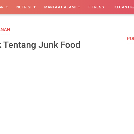
AN
NUTRISI
MANFAAT ALAMI
FITNESS
KECANTIK
ANAN
PO
k Tentang Junk Food