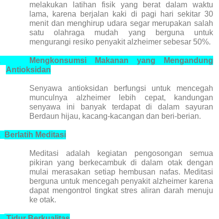
melakukan latihan fisik yang berat dalam waktu
lama, karena berjalan kaki di pagi hari sekitar 30
menit dan menghirup udara segar merupakan salah
satu olahraga mudah yang berguna untuk
mengurangi resiko penyakit alzheimer sebesar 50%.
.
Mengkonsumsi Makanan yang Mengandung
Antioksidan
Senyawa antioksidan berfungsi untuk mencegah
munculnya alzheimer lebih cepat, kandungan
senyawa ini banyak terdapat di dalam sayuran
Berdaun hijau, kacang-kacangan dan beri-berian.
.
Berlatih Meditasi
Meditasi adalah kegiatan pengosongan semua
pikiran yang berkecambuk di dalam otak dengan
mulai merasakan setiap hembusan nafas. Meditasi
berguna untuk mencegah penyakit alzheimer karena
dapat mengontrol tingkat stres aliran darah menuju
ke otak.
.
Tidur Berkualitas