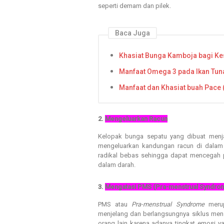
seperti demam dan pilek.
Baca Juga
Khasiat Bunga Kamboja bagi Ke
Manfaat Omega 3 pada Ikan Tun
Manfaat dan Khasiat buah Pace
2.
Mengeluarkan Racun
Kelopak bunga sepatu yang dibuat menj
mengeluarkan kandungan racun di dalam 
radikal bebas sehingga dapat mencegah p
dalam darah.
3.
Mengatasi PMS (Pra-menstrual Syndro
PMS atau
Pra-menstrual Syndrome
meru
menjelang dan berlangsungnya siklus menst
orang lain karena adanya tingkat emosi 