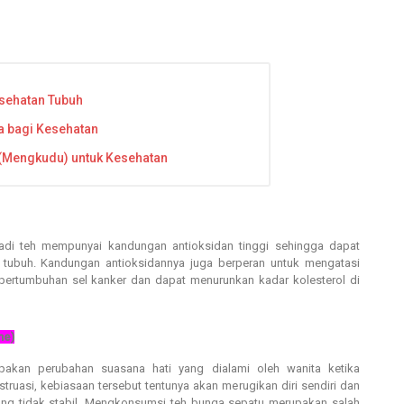
sehatan Tubuh
a bagi Kesehatan
 (Mengkudu) untuk Kesehatan
adi teh mempunyai kandungan antioksidan tinggi sehingga dapat
tubuh. Kandungan antioksidannya juga berperan untuk mengatasi
ertumbuhan sel kanker dan dapat menurunkan kadar kolesterol di
me)
pakan perubahan suasana hati yang dialami oleh wanita ketika
ruasi, kebiasaan tersebut tentunya akan merugikan diri sendiri dan
yang tidak stabil. Mengkonsumsi teh bunga sepatu merupakan salah