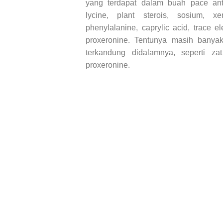
yang terdapat dalam buah pace ant
lycine, plant sterois, sosium, xer
phenylalanine, caprylic acid, trace e
proxeronine. Tentunya masih banyak
terkandung didalamnya, seperti zat 
proxeronine.