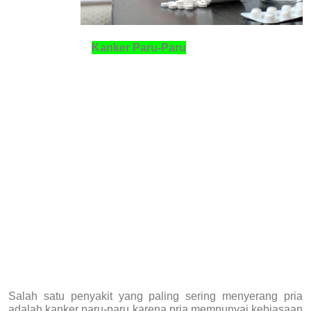
Kanker Paru-Paru
Salah satu penyakit yang paling sering menyerang pria
adalah kanker paru-paru karena pria mempunyai kebiasaan