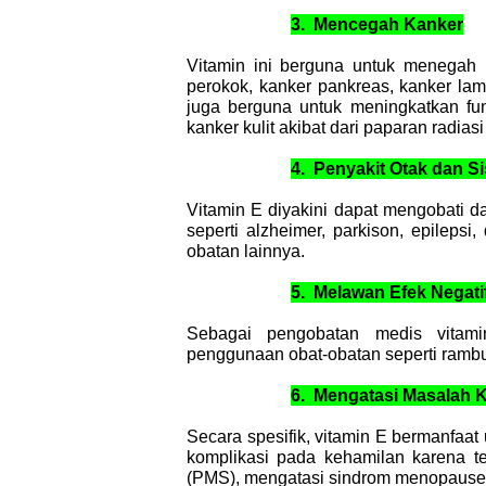
3.
Mencegah Kanker
Vitamin ini berguna untuk menegah 
perokok, kanker pankreas, kanker lamb
juga berguna untuk meningkatkan f
kanker kulit akibat dari paparan radiasi 
4.
Penyakit Otak dan S
Vitamin E diyakini dapat mengobati d
seperti alzheimer, parkison, epilep
obatan lainnya.
5.
Melawan Efek Negat
Sebagai pengobatan medis vitami
penggunaan obat-obatan seperti rambut
6.
Mengatasi Masalah 
Secara spesifik, vitamin E bermanfaa
komplikasi pada kehamilan karena te
(PMS), mengatasi sindrom menopause, 