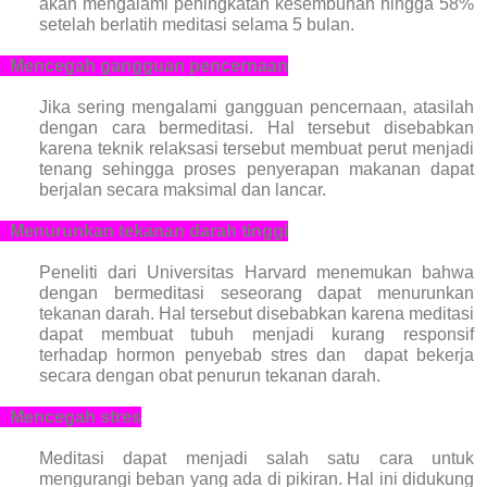
akan mengalami peningkatan kesembuhan hingga 58%
setelah berlatih meditasi selama 5 bulan.
.
Mencegah gangguan pencernaan
Jika sering mengalami gangguan pencernaan, atasilah
dengan cara bermeditasi. Hal tersebut disebabkan
karena teknik relaksasi tersebut membuat perut menjadi
tenang sehingga proses penyerapan makanan dapat
berjalan secara maksimal dan lancar.
.
Menurunkan tekanan darah tinggi
Peneliti dari Universitas Harvard menemukan bahwa
dengan bermeditasi seseorang dapat menurunkan
tekanan darah. Hal tersebut disebabkan karena meditasi
dapat membuat tubuh menjadi kurang responsif
terhadap hormon penyebab stres dan
dapat bekerja
secara dengan obat penurun tekanan darah.
.
Mencegah stres
Meditasi dapat menjadi salah satu cara untuk
mengurangi beban yang ada di pikiran. Hal ini didukung