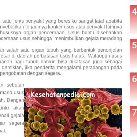
satu jenis penyakit yang beresiko sangat fatal apabila
enyebabkan terjadinya kanker usus atau penyakit lainnya
hususnya organ pencernaan. Usus buntu disebabkan
encernaan usus sehingga
menimbulkan gejala meradang
ah salah satu organ tubuh yang berbentuk penonjolan
besar di daerah perbatasan usus halus.
Walaupun usus
ahanan bagi tubuh namun bisa dikatakan juga sebagai
 demikian, jika penderita mengalami peradangan pada
n pengobatan dengan segera.
an sebutan
dimana usus
nah. Dengan
buntu akan
nali gejala
gar segera
at.