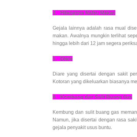
4.
Hilangnya Nafsu Makan
Gejala lainnya adalah rasa mual dis
makan. Awalnya mungkin terlihat sepert
hingga lebih dari 12 jam segera periksa
5.
Diare
Diare yang disertai dengan sakit pe
Kotoran yang dikeluarkan biasanya me
6.
Kembung dan Sulit Buang Gas
Kembung dan sulit buang gas memang 
Namun, jika disertai dengan rasa sak
gejala penyakit usus buntu.