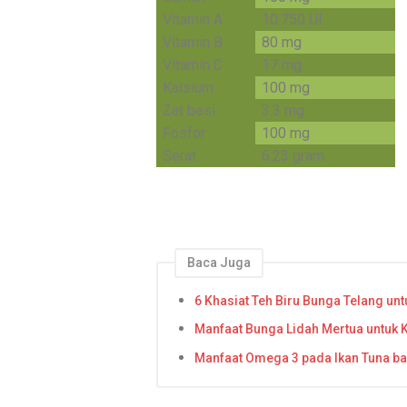
Vitamin A
10.750 UI
Vitamin B
80 mg
Vitamin C
17 mg
Kalsium
100 mg
Zat besi
3.3 mg
Fosfor
100 mg
Serat
6.23 gram
Baca Juga
6 Khasiat Teh Biru Bunga Telang un
Manfaat Bunga Lidah Mertua untuk 
Manfaat Omega 3 pada Ikan Tuna ba