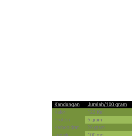
Kandungan
Jumlah/100 gram
Kalori
122 Kal
Protein
6 gram
Karbohidrat
26 gram
Lemak
100 mg