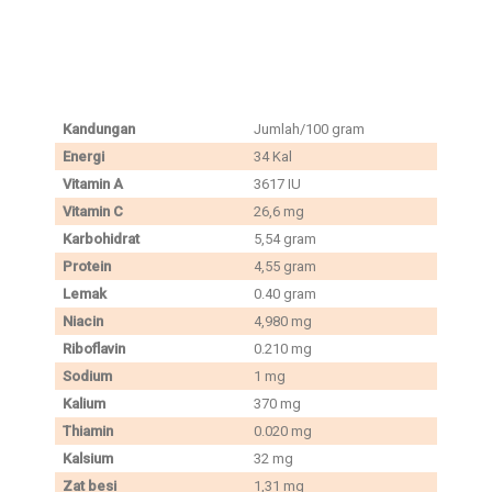
Kandungan
Jumlah/100 gram
Energi
34 Kal
Vitamin A
3617 IU
Vitamin C
26,6 mg
Karbohidrat
5,54 gram
Protein
4,55 gram
Lemak
0.40 gram
Niacin
4,980 mg
Riboflavin
0.210 mg
Sodium
1 mg
Kalium
370 mg
Thiamin
0.020 mg
Kalsium
32 mg
Zat besi
1,31 mg