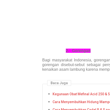
2.
Gorengan
Bagi masyarakat Indonesia, goreng
gorengan disebut-sebut sebagai pe
kenaikan asam lambung karena mempu
Baca Juga
Kegunaan Obat Mefinal Acid 250 &
Cara Menyembuhkan Hidung Mampet
Cara Menyembuhkan Cadel R & S p