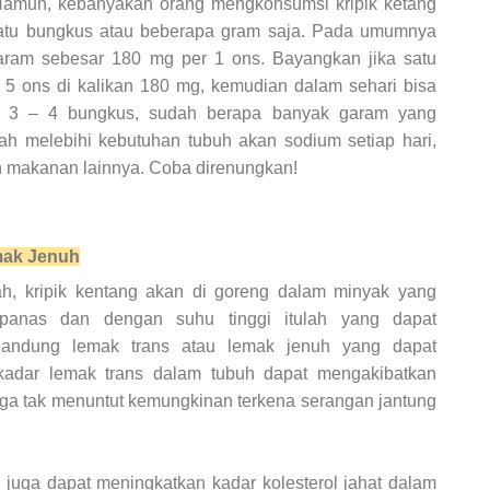
. Namun, kebanyakan orang mengkonsumsi kripik ketang
satu bungkus atau beberapa gram saja. Pada umumnya
garam sebesar 180 mg per 1 ons. Bayangkan jika satu
t 5 ons di kalikan 180 mg, kemudian dalam sehari bisa
ar 3 – 4 bungkus, sudah berapa banyak garam yang
ah melebihi kebutuhan tubuh akan sodium setiap hari,
 makanan lainnya. Coba direnungkan!
mak Jenuh
h, kripik kentang akan di goreng dalam minyak yang
 panas dan dengan suhu tinggi itulah yang dapat
gandung lemak trans atau lemak jenuh yang dapat
kadar lemak trans dalam tubuh dapat mengakibatkan
ngga tak menuntut kemungkinan terkena serangan jantung
 juga dapat meningkatkan kadar kolesterol jahat dalam