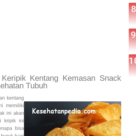
Keripik Kentang Kemasan Snack
esehatan Tubuh
han kentang
i memiliki
k ini akan
 kripik ini
kenapa bisa
 buruk bagi