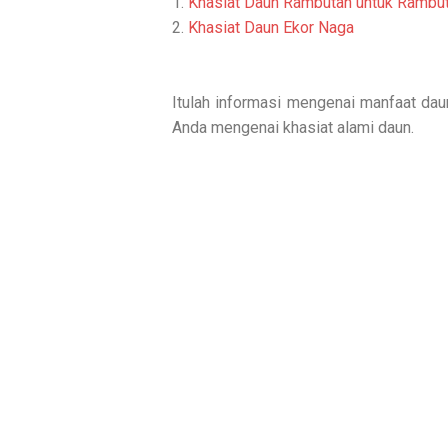
1.
Khasiat Daun Rambutan untuk Rambu
2.
Khasiat Daun Ekor Naga
Itulah informasi mengenai manfaat 
Anda mengenai khasiat alami daun.