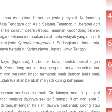
mampu mengatasi beberapa jenis penyakit. Kedondong
sia Tenggara dan Asia Selatan. Tanaman ini berasal dari
bar ke seluruh daerah tropic. Tanaman kedondong banyak
egara Filipina merupakan salah satu wilayah yang menjadi
akni jenis
Spondias purpurea L
. Sedangkan di Indonesia,
ranya berada di Karimunjawa-Jepara-Jawa Tengah.
ayu (lignosus), berbentuk bulat, bentuk percabangan
k. Kedondong berakar tunggang dan berwarna coklat tua.
lat dan berserat kasar, termasuk buah dengan jenis buni,
udah tua akan berubah menjadi kuning kehijauan.
naman berdaun majemuk. Ciri lainnya memiliki pangkal
engan panjang daunnya sekitar 5 sampai 8 cm dan lebar 3
di tengah-tengah helaian daunya berbentuk jorong atau
t dari arah tulang – tulang cabang yang besar pada helaian