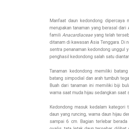
Manfaat daun kedondong dipercaya 
merupakan tanaman yang berasal dari A
famili
Anacardiaceae
yang telah terse
ditanam di kawasan Asia Tenggara. Di n
sentra penanaman kedondong unggul y
penghasil kedondong salah satu dianta
Tanaman kedondong memiliki batang k
batang simpodial dan arah tumbuh tega
Buah dari tanaman ini memiliki biji bu
warna saat muda hijau sedangkan saat s
Kedondong masuk kedalam kategori ta
daun yang runcing, warna daun hijau d
sampai 6 cm. Bagian terlebar berada 
ovalis, tata letak daun tersebar, diliha