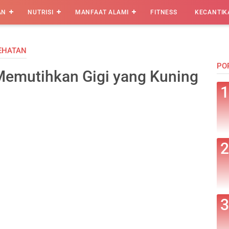
AN
NUTRISI
MANFAAT ALAMI
FITNESS
KECANTIK
SEHATAN
PO
Memutihkan Gigi yang Kuning